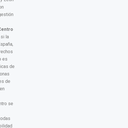
on
gestión
Centro
si la
España,
erechos
o es
licas de
sonas
es de
 en
ntro se
 todas
ilidad