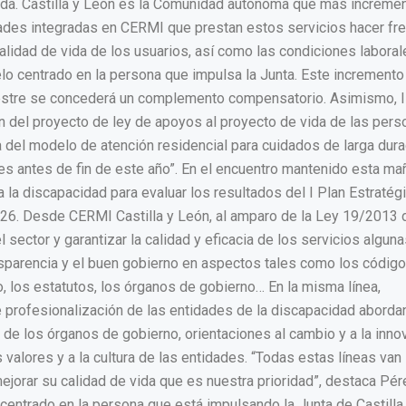
enda. Castilla y León es la Comunidad autónoma que más incremen
dades integradas en CERMI que prestan estos servicios hacer fre
 calidad de vida de los usuarios, así como las condiciones labora
elo centrado en la persona que impulsa la Junta. Este incremento
 semestre se concederá un complemento compensatorio. Asimismo, 
n del proyecto de ley de apoyos al proyecto de vida de las per
a del modelo de atención residencial para cuidados de larga dura
es antes de fin de este año”. En el encuentro mantenido esta ma
 la discapacidad para evaluar los resultados del I Plan Estratég
026. Desde CERMI Castilla y León, al amparo de la Ley 19/2013 
ector y garantizar la calidad y eficacia de los servicios algun
nsparencia y el buen gobierno en aspectos tales como los códig
, los estatutos, los órganos de gobierno… En la misma línea,
 profesionalización de las entidades de la discapacidad abord
 de los órganos de gobierno, orientaciones al cambio y a la inno
 valores y a la cultura de las entidades. “Todas estas líneas van
ejorar su calidad de vida que es nuestra prioridad”, destaca Pér
n centrado en la persona que está impulsando la Junta de Castilla