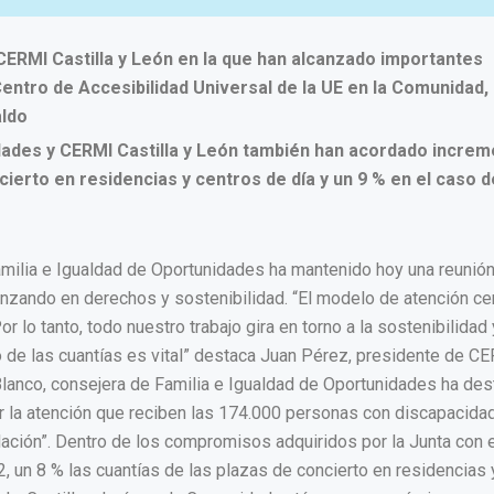
CERMI Castilla y León en la que han alcanzado importantes
 Centro de Accesibilidad Universal de la UE en la Comunidad, 
aldo
idades y CERMI Castilla y León también han acordado increm
cierto en residencias y centros de día y un 9 % en el caso d
Familia e Igualdad de Oportunidades ha mantenido hoy una reunión
anzando en derechos y sostenibilidad. “El modelo de atención ce
r lo tanto, todo nuestro trabajo gira en torno a la sostenibilidad 
to de las cuantías es vital” destaca Juan Pérez, presidente de C
bel Blanco, consejera de Familia e Igualdad de Oportunidades ha de
 la atención que reciben las 174.000 personas con discapacida
blación”. Dentro de los compromisos adquiridos por la Junta con 
, un 8 % las cuantías de las plazas de concierto en residencias 