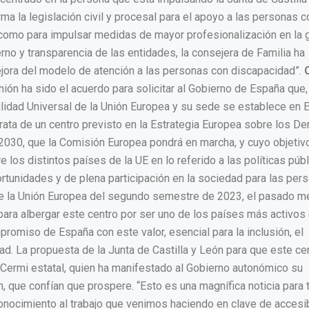
rma la legislación civil y procesal para el apoyo a las personas c
sí como para impulsar medidas de mayor profesionalización en la 
no y transparencia de las entidades, la consejera de Familia ha
ejora del modelo de atención a las personas con discapacidad”.
ión ha sido el acuerdo para solicitar al Gobierno de España que, 
lidad Universal de la Unión Europea y su sede se establece en 
 trata de un centro previsto en la Estrategia Europea sobre los D
2030, que la Comisión Europea pondrá en marcha, y cuyo objetiv
 los distintos países de la UE en lo referido a las políticas púb
ortunidades y de plena participación en la sociedad para las per
 de la Unión Europea del segundo semestre de 2023, el pasado m
 para albergar este centro por ser uno de los países más activos
promiso de España con este valor, esencial para la inclusión, el
d. La propuesta de la Junta de Castilla y León para que este ce
 Cermi estatal, quien ha manifestado al Gobierno autonómico su
n, que confían que prospere. “Esto es una magnífica noticia para
onocimiento al trabajo que venimos haciendo en clave de accesib