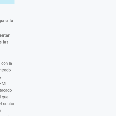
para lo
entar
e las
 con la
ntrado
y
ERMI
stacado
d que
el sector
y