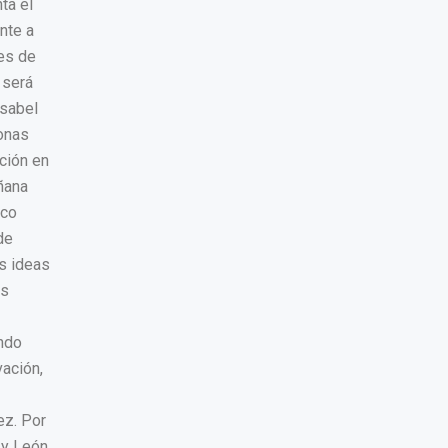
ta el
nte a
les de
 será
Isabel
sonas
ción en
ñana
ico
de
as ideas
os
ando
vación,
ez. Por
 y León