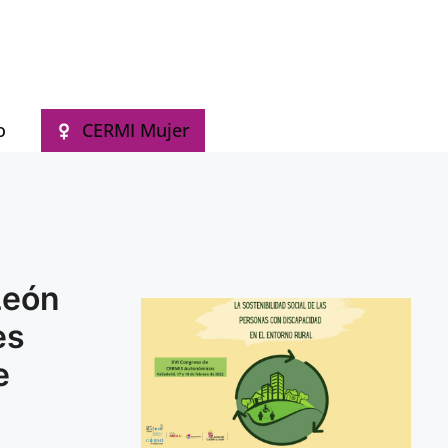
antes de Personas con Discapacidad en Castilla y León
o
CERMI Mujer
León
es
e