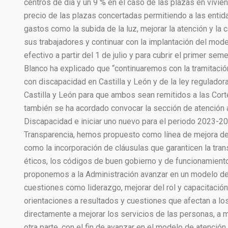
centros de día y un 9 % en el caso de las plazas en vivi
precio de las plazas concertadas permitiendo a las enti
gastos como la subida de la luz, mejorar la atención y la
sus trabajadores y continuar con la implantación del mod
efectivo a partir del 1 de julio y para cubrir el primer
Blanco ha explicado que “continuaremos con la tramitació
con discapacidad en Castilla y León y de la ley regulador
Castilla y León para que ambos sean remitidos a las Cort
también se ha acordado convocar la sección de atención a
Discapacidad e iniciar uno nuevo para el periodo 2023-2
Transparencia, hemos propuesto como línea de mejora del s
como la incorporación de cláusulas que garanticen la tra
éticos, los códigos de buen gobierno y de funcionamiento
proponemos a la Administración avanzar en un modelo de
cuestiones como liderazgo, mejorar del rol y capacitación
orientaciones a resultados y cuestiones que afectan a los
directamente a mejorar los servicios de las personas, a m
otra parte, con el fin de avanzar en el modelo de atenció