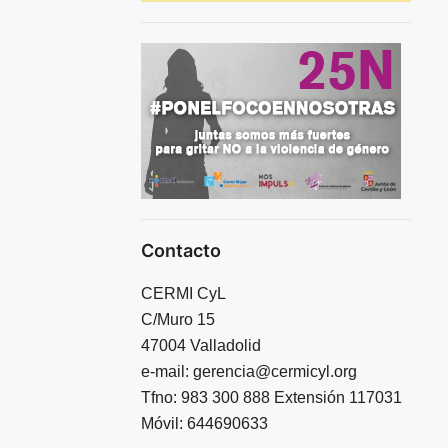
Contacto
CERMI CyL
C/Muro 15
47004 Valladolid
e-mail:
gerencia@cermicyl.org
Tfno: 983 300 888 Extensión 117031
Móvil: 644690633