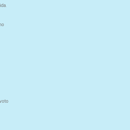
ida.
no
 voto