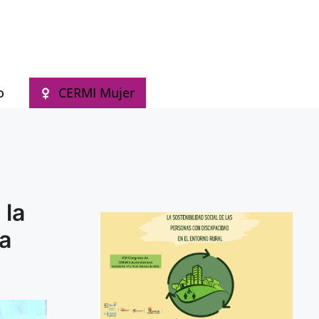
antes de Personas con Discapacidad en Castilla y León
o
CERMI Mujer
 la
a