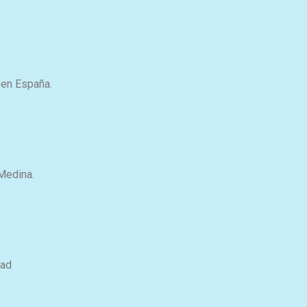
 en España.
Medina.
dad