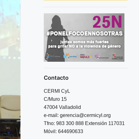
Contacto
CERMI CyL
C/Muro 15
47004 Valladolid
e-mail:
gerencia@cermicyl.org
Tfno: 983 300 888 Extensión 117031
Móvil: 644690633